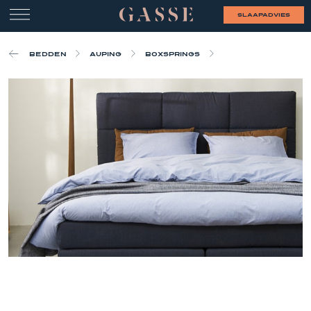
slaapadvies
Bedden
Auping
Boxsprings