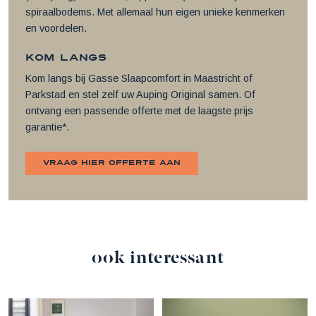
spiraalbodems. Met allemaal hun eigen unieke kenmerken
en voordelen.
Kom langs
Kom langs bij Gasse Slaapcomfort in Maastricht of
Parkstad en stel zelf uw Auping Original samen. Of
ontvang een passende offerte met de laagste prijs
garantie*.
vraag hier offerte aan
ook interessant