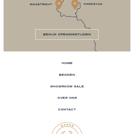
bekijk openingstijden
Home
Bedden
Showroom sale
Over ons
Contact